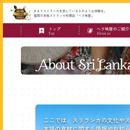
まるでスリランカを旅しているかのような体験を。
福岡の本格スリランカ料理店「ヘラ味屋」
トップ
ヘラ味屋のご紹介
Top
About us
About
Sri
Lanka
ス
ここでは、スリランカの文化や
リ
本場の食材に関する情報やお知