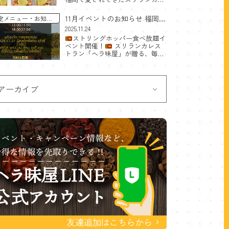
理店「ヘラ味屋」。その大人気チ
キンカレーが、ついにレトルトカ
11月イベントのお知らせ 福岡博
定メニュー
お知ら
レーとしてAmazonで購入できる
多のスリランカ料理食べ放題
2025.11.24
ようになりました。 お店その […]
ストリングホッパー食べ放題イ
ベント開催！
スリランカレス
トラン「ヘラ味屋」が贈る、毎回
大人気のスペシャル企画！ 2025年
11月27日（木）に、期間限定のス
トリングホッパー食べ放題イベン
トを開催します！
ス […]