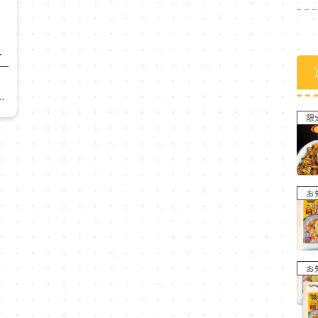
け
で
レ
限
だ
せ
お
お