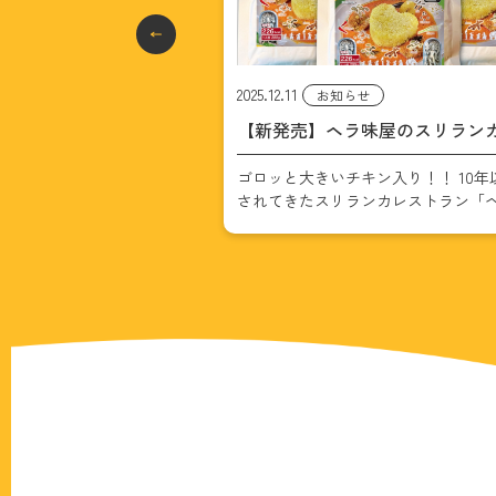
2025.12.2
らせ
お知らせ
ラ味屋のスリランカチキ
ヘラ味屋のレトルトカレーがつ
Amazonに登場！
キン入り！！ 10年以上愛
ヘラ味屋のレトルトカレーがつい
をAmazonで出品開
ランカレストラン「ヘラ味
Amazonに登場！ 10年以上福岡で愛
の 本格チキンカレー・レト
きたスリランカ料理店「ヘラ味屋」
ました。
魅力ポイント ゴ
大人気チキンカレーが、ついにレト
ンが2個入り レストランの
レーとしてAmazonで購入できるよ
]
ました。 お店その […]