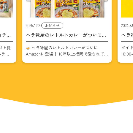
2024.7.5
2024.2.
お知らせ
スリランカのスパイス
いに
ヘラ味屋がダイキョーバリューで試食
ヘラ
会を開催！
お客
に
ダイキョーバリュー弥永店 2024/7/6 （土）
こんに
されて
10:00-17:00 ヘラ味屋の10周年記念特別パッ
を迎
。その
ケージでの商品、『魔法のスリランカカレ
るお
ルトカ
ーフレーク』がついに福岡市内のスーパー
ちは「
うになり
での販売を開始します
3時間かけてヘ […]
レーク
カレー