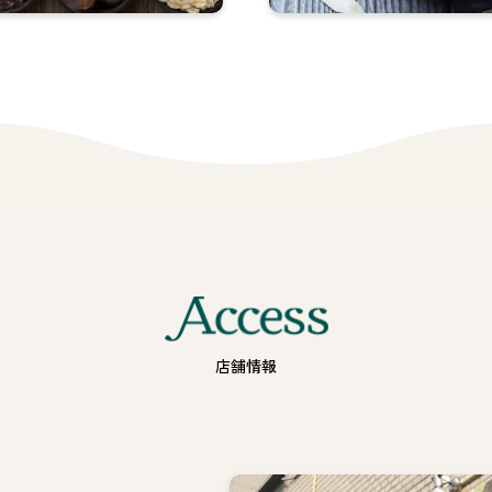
の
作
り
方
詳
し
く
見
る
Access
店舗情報
・