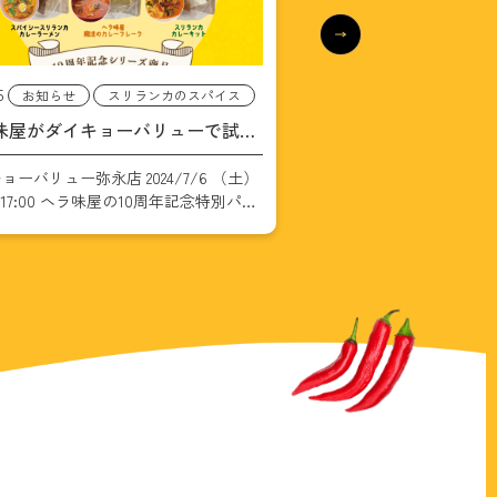
27
2024.2.25
お知らせ
お知らせ
スリ
味屋10周年記念:新商品のレビュー
【たった10分で完成】
様の声
カレーが溶かすだけで
ちは！ヘラ味屋は2024年1月で10周年
ヘラ味屋の10周年記念特
フレーク
えました。そして、日々支えてくださ
商品、『魔法のスリラン
客様への感謝の気持ちを込めて、私た
ク』がついにスーパーで
ヘラ味屋 魔法のスリランカカレーフ
した
(Amazonと壱岐
」「ヘラ味屋 スパイシースリランカ
始となります) 2024年3月発
ラーメン」「 […]