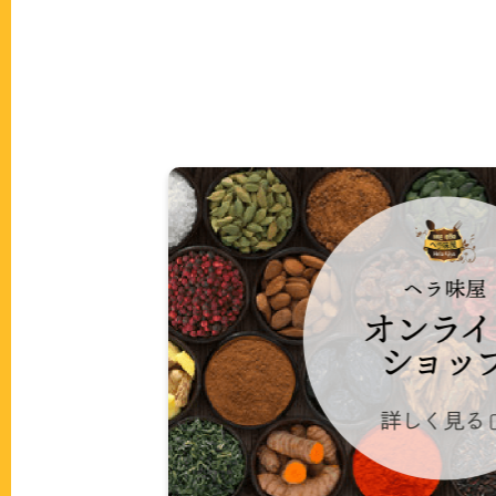
ヘ
ラ
味
屋
オ
ン
ラ
イ
ン
シ
ョ
ッ