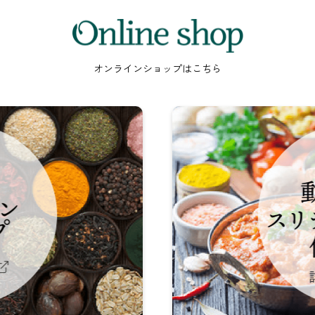
Online
shop
オンラインショップはこちら
動
画
で
見
る
ス
リ
ラ
ン
カ
料
理