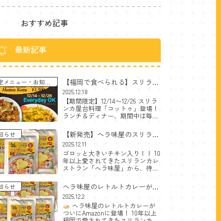
おすすめ記事
最新記事
【福岡で食べられる】スリラン
定メニュー
お知ら
カ屋台料理コットゥ｜チーズ＆
2025.12.18
【期間限定】12/14〜12/26 スリラ
マトン〈期間限定〉
ンカ屋台料理「コットゥ」登場！
ランチ＆ディナー、期間中は毎日
OK。 メニュー（価格は税込） チ
ーズコットゥ（Cheese Kottu）｜
【新発売】ヘラ味屋のスリラン
知らせ
1,400円 スパイスの香り×チーズ
カチキンカレー
2025.12.11
のコ […]
ゴロッと大きいチキン入り！！ 10
レトルトセットをAmazonで出
年以上愛されてきたスリランカレ
品開始！
ストラン「ヘラ味屋」から、待望
の 本格チキンカレー・レトルト
が登場しました。
魅力ポイン
ヘラ味屋のレトルトカレーがつ
知らせ
ト ゴロッと大きいチキンが2個入
いにAmazonに登場！
2025.12.2
り レストランの味そのまま 化
[…]
ヘラ味屋のレトルトカレーが
ついにAmazonに登場！ 10年以上
福岡で愛されてきたスリランカ料