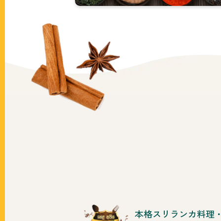
プ
詳
し
く
見
る
本格スリランカ料理