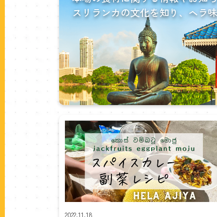
ラ
スリランカの文化を知り、
ヘラ
ン
カ
に
つ
い
て
2022.11.18