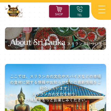
SHOP
TEL
About
Sri
Lanka
ここでは、スリランカの文化やスパイスなどの
本場
ス
の食材に関する情報やお知らせなどの最新情報をご
紹介しています。
リ
スリランカの文化を知り、
ラ
ヘラ味屋をもっとお楽しみください。
ン