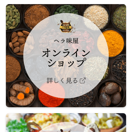
ヘ
ラ
味
屋
オ
ン
ラ
イ
ン
シ
ョ
ッ
プ
詳
し
く
動
見
画
る
で