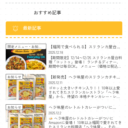
おすすめ記事
最新記事
【福岡で食べられる】スリランカ屋台料
限定メニュー
お知ら
せ
理コットゥ｜チーズ＆マトン〈期間限
2025.12.18
【期間限定】12/14〜12/26 スリランカ屋台料
定〉
理「コットゥ」登場！ ランチ＆ディナー、
期間中は毎日OK。 メニュー（価格は税込）
チーズコットゥ（Cheese Kottu）｜1,400円
スパイスの香り×チーズのコ […]
【新発売】ヘラ味屋のスリランカチキン
お知らせ
カレー
2025.12.11
ゴロッと大きいチキン入り！！ 10年以上愛
レトルトセットをAmazonで出品開始！
されてきたスリランカレストラン「ヘラ味
屋」から、待望の 本格チキンカレー・レト
ルト が登場しました。
魅力ポイント ゴ
ロッと大きいチキンが2個入り レストランの
ヘラ味屋のレトルトカレーがついに
お知らせ
味そのまま 化 […]
Amazonに登場！
2025.12.2
ヘラ味屋のレトルトカレーがついに
Amazonに登場！ 10年以上福岡で愛されてき
たスリランカ料理店「ヘラ味屋」。その大