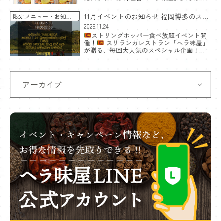
人気チキンカレーが、ついにレトルトカレ
ーとしてAmazonで購入できるようになりま
11月イベントのお知らせ 福岡博多のスリ
限定メニュー
お知ら
した。 お店その […]
せ
ランカ料理食べ放題
2025.11.24
ストリングホッパー食べ放題イベント開
催！
スリランカレストラン「ヘラ味屋」
が贈る、毎回大人気のスペシャル企画！
2025年11月27日（木）に、期間限定のストリ
ングホッパー食べ放題イベントを開催しま
す！
ス […]