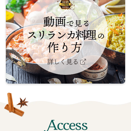
見
る
ス
リ
ラ
ン
カ
料
理
の
作
り
方
詳
し
く
見
Access
る