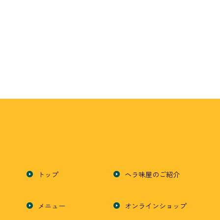
お車でお越しの方
有料駐車場「シティパーク駅南6丁目」
※ヘラ味屋から徒歩60秒
※駐車券提示で100円券お渡しします。
公共交通機関でお越しの方
竹下駅より徒歩 14 分
博多駅より徒歩 24 分
トップ
ヘラ味屋のご紹介
メニュー
オンラインショップ