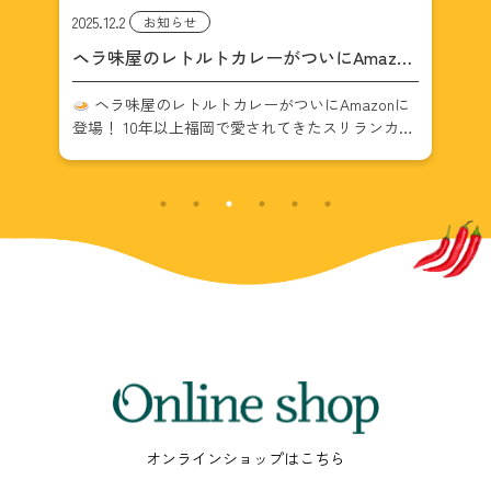
2025.12.2
2024
お知らせ
カ
ヘラ味屋のレトルトカレーがついにAmazon
ヘ
に登場！
開
れて
ヘラ味屋のレトルトカレーがついにAmazonに
ダイ
待
登場！ 10年以上福岡で愛されてきたスリランカ料
1
し
理店「ヘラ味屋」。その大人気チキンカレーが、
品
2個
ついにレトルトカレーとしてAmazonで購入できる
に
ようになりました。 お店その […]
時間
Online
shop
オンラインショップはこちら