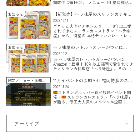
期間中は毎日OK。 メニュー（価格は税込）
チーズコットゥ（Cheese Kottu）｜1,400円
スパイスの香り×チーズのコ […]
【新発売】ヘラ味屋のスリランカチキン
お知らせ
カレー
2025.12.11
ゴロッと大きいチキン入り！！ 10年以上愛
レトルトセットをAmazonで出品開始！
されてきたスリランカレストラン「ヘラ味
屋」から、待望の 本格チキンカレー・レト
ルト が登場しました。
魅力ポイント ゴ
ロッと大きいチキンが2個入り レストランの
ヘラ味屋のレトルトカレーがついに
お知らせ
味そのまま 化 […]
Amazonに登場！
2025.12.2
ヘラ味屋のレトルトカレーがついに
Amazonに登場！ 10年以上福岡で愛されてき
たスリランカ料理店「ヘラ味屋」。その大
人気チキンカレーが、ついにレトルトカレ
ーとしてAmazonで購入できるようになりま
11月イベントのお知らせ 福岡博多のスリ
限定メニュー
お知ら
した。 お店その […]
せ
ランカ料理食べ放題
2025.11.24
ストリングホッパー食べ放題イベント開
催！
スリランカレストラン「ヘラ味屋」
が贈る、毎回大人気のスペシャル企画！
2025年11月27日（木）に、期間限定のストリ
ングホッパー食べ放題イベントを開催しま
す！
ス […]