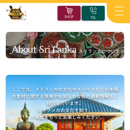
SHOP
TEL
About
Sri
Lanka
ここでは、スリランカの文化やスパイスなどの
本場
ス
の食材に関する情報やお知らせなどの最新情報をご
紹介しています。
リ
スリランカの文化を知り、
ラ
ヘラ味屋をもっとお楽しみください。
ン