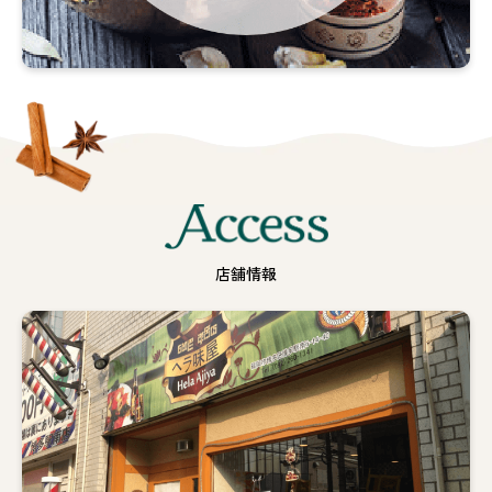
の
作
り
方
詳
し
く
見
Access
る
店舗情報