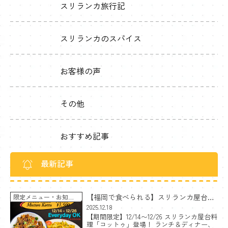
スリランカ旅行記
スリランカのスパイス
お客様の声
その他
おすすめ記事
最新記事
【福岡で食べられる】スリランカ屋台料
限定メニュー
お知ら
せ
理コットゥ｜チーズ＆マトン〈期間限
2025.12.18
【期間限定】12/14〜12/26 スリランカ屋台料
定〉
理「コットゥ」登場！ ランチ＆ディナー、