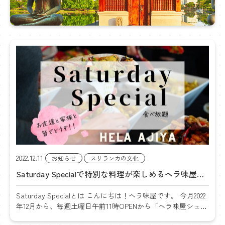
カ
に
つ
い
て
2022.12.11
お知らせ
スリランカの文化
Saturday Specialで特別な料理が楽しめるヘラ味屋毎
週のイベント
Saturday Specialとは こんにちは！ヘラ味屋です。 今月2022
年12月から、毎週土曜日午前11時OPENから「ヘラ味屋シェ
フ」が得意な料理を振る舞うスペシャルなイベントを始めま