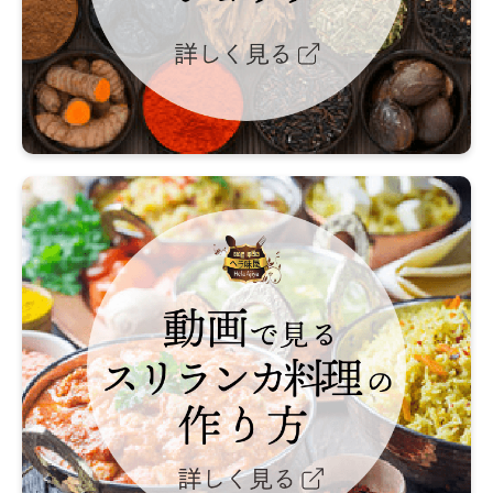
シ
ョ
ッ
プ
詳
し
く
動
見
画
る
で
見
る
ス
リ
ラ
ン
カ
料
理