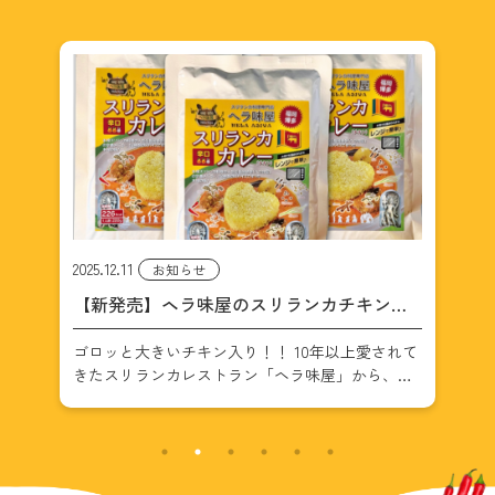
2025.12.2
2024
お知らせ
カ
ヘラ味屋のレトルトカレーがついにAmazon
ヘ
に登場！
開
れて
ヘラ味屋のレトルトカレーがついにAmazonに
ダイ
待
登場！ 10年以上福岡で愛されてきたスリランカ料
1
し
理店「ヘラ味屋」。その大人気チキンカレーが、
品
2個
ついにレトルトカレーとしてAmazonで購入できる
に
ようになりました。 お店その […]
時間