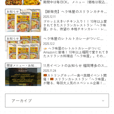
期間中は毎日OK。 メニュー（価格は税込）
チーズコットゥ（Cheese Kottu）｜1,400円
スパイスの香り×チーズのコ […]
【新発売】ヘラ味屋のスリランカチキン
お知らせ
カレー
2025.12.11
ゴロッと大きいチキン入り！！ 10年以上愛
レトルトセットをAmazonで出品開始！
されてきたスリランカレストラン「ヘラ味
屋」から、待望の 本格チキンカレー・レト
ルト が登場しました。
魅力ポイント ゴ
ロッと大きいチキンが2個入り レストランの
ヘラ味屋のレトルトカレーがついに
お知らせ
味そのまま 化 […]
Amazonに登場！
2025.12.2
ヘラ味屋のレトルトカレーがついに
Amazonに登場！ 10年以上福岡で愛されてき
たスリランカ料理店「ヘラ味屋」。その大
人気チキンカレーが、ついにレトルトカレ
ーとしてAmazonで購入できるようになりま
11月イベントのお知らせ 福岡博多のスリ
限定メニュー
お知ら
した。 お店その […]
せ
ランカ料理食べ放題
2025.11.24
ストリングホッパー食べ放題イベント開
催！
スリランカレストラン「ヘラ味屋」
が贈る、毎回大人気のスペシャル企画！
2025年11月27日（木）に、期間限定のストリ
ングホッパー食べ放題イベントを開催しま
す！
ス […]