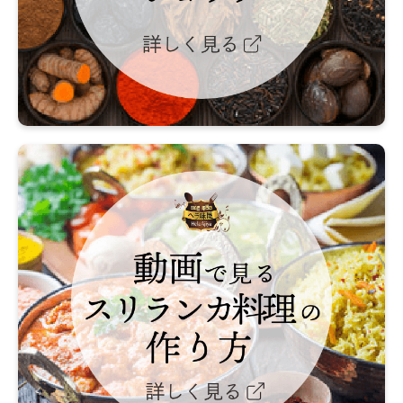
シ
ョ
ッ
プ
詳
し
く
動
見
画
る
で
見
る
ス
リ
ラ
ン
カ
料
理