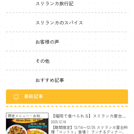
スリランカ旅行記
スリランカのスパイス
お客様の声
その他
おすすめ記事
最新記事
【福岡で食べられる】スリランカ屋台料
限定メニュー
お知ら
せ
理コットゥ｜チーズ＆マトン〈期間限
2025.12.18
【期間限定】12/14〜12/26 スリランカ屋台料
定〉
理「コットゥ」登場！ ランチ＆ディナー、