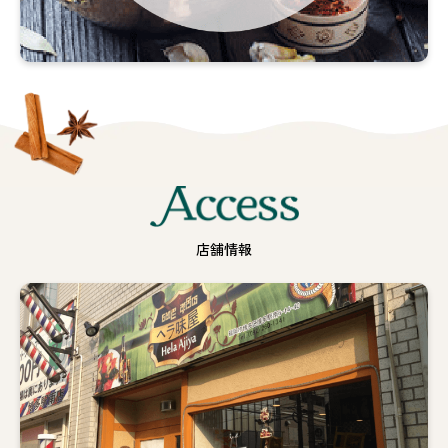
の
作
り
方
詳
し
く
見
Access
る
店舗情報