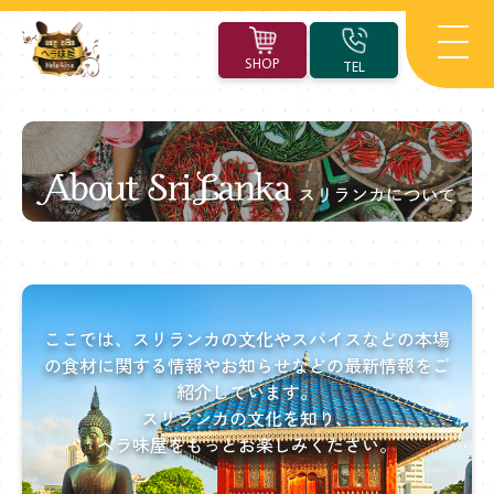
SHOP
TEL
About
Sri
Lanka
ここでは、スリランカの文化やスパイスなどの
本場
ス
の食材に関する情報やお知らせなどの最新情報をご
紹介しています。
リ
スリランカの文化を知り、
ラ
ヘラ味屋をもっとお楽しみください。
ン