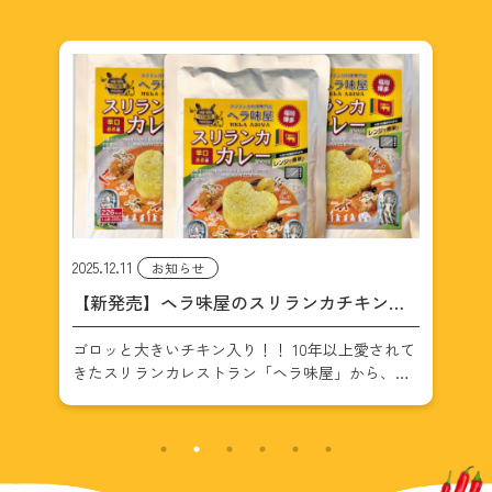
2025.12.2
2024
お知らせ
カ
ヘラ味屋のレトルトカレーがついにAmazon
ヘ
に登場！
開
れて
ヘラ味屋のレトルトカレーがついにAmazonに
ダイ
待
登場！ 10年以上福岡で愛されてきたスリランカ料
1
し
理店「ヘラ味屋」。その大人気チキンカレーが、
品
2個
ついにレトルトカレーとしてAmazonで購入できる
に
ようになりました。 お店その […]
時間