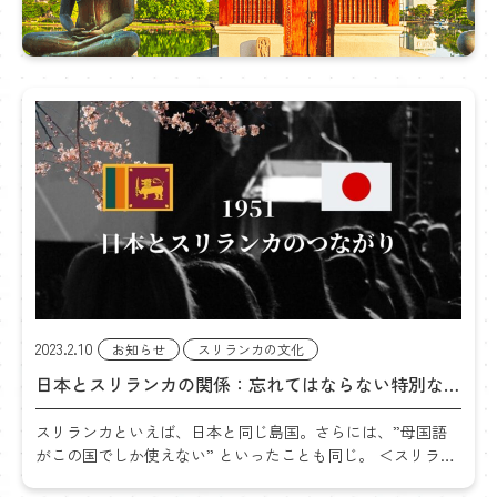
カ
に
つ
い
て
2023.2.10
お知らせ
スリランカの文化
日本とスリランカの関係：忘れてはならない特別な関
係とは？ジャヤワルダナ氏演説の映像とAI生成
スリランカといえば、日本と同じ島国。さらには、”母国語
ChatGPTで解説
がこの国でしか使えない” といったことも同じ。 ＜スリラン
カではシンハラ語が母国語で、（国民のほとんどが母国語の