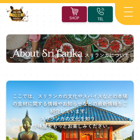
SHOP
TEL
About
Sri
Lanka
ここでは、スリランカの文化やスパイスなどの
本場
ス
の食材に関する情報やお知らせなどの最新情報をご
紹介しています。
リ
スリランカの文化を知り、
ラ
ヘラ味屋をもっとお楽しみください。
ン