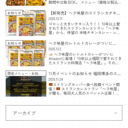
期間中は毎日OK。 メニュー（価格は税込）
チーズコットゥ（Cheese Kottu）｜1,400円
スパイスの香り×チーズのコ […]
【新発売】ヘラ味屋のスリランカチキン
お知らせ
カレー
2025.12.11
ゴロッと大きいチキン入り！！ 10年以上愛
レトルトセットをAmazonで出品開始！
されてきたスリランカレストラン「ヘラ味
屋」から、待望の 本格チキンカレー・レト
ルト が登場しました。
魅力ポイント ゴ
ロッと大きいチキンが2個入り レストランの
ヘラ味屋のレトルトカレーがついに
お知らせ
味そのまま 化 […]
Amazonに登場！
2025.12.2
ヘラ味屋のレトルトカレーがついに
Amazonに登場！ 10年以上福岡で愛されてき
たスリランカ料理店「ヘラ味屋」。その大
人気チキンカレーが、ついにレトルトカレ
ーとしてAmazonで購入できるようになりま
11月イベントのお知らせ 福岡博多のスリ
限定メニュー
お知ら
した。 お店その […]
せ
ランカ料理食べ放題
2025.11.24
ストリングホッパー食べ放題イベント開
催！
スリランカレストラン「ヘラ味屋」
が贈る、毎回大人気のスペシャル企画！
2025年11月27日（木）に、期間限定のストリ
ングホッパー食べ放題イベントを開催しま
す！
ス […]