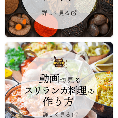
シ
ョ
ッ
プ
詳
し
く
動
見
画
る
で
見
る
ス
リ
ラ
ン
カ
料
理