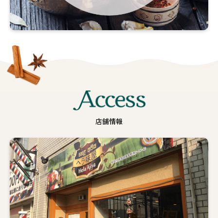
の
作
り
方
詳
し
く
見
Access
る
店舗情報