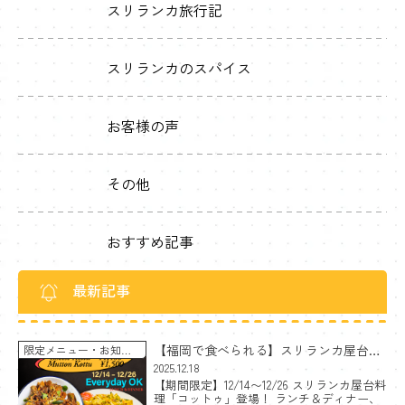
スリランカ旅行記
スリランカのスパイス
お客様の声
その他
おすすめ記事
最新記事
【福岡で食べられる】スリランカ屋台料
限定メニュー
お知ら
せ
理コットゥ｜チーズ＆マトン〈期間限
2025.12.18
【期間限定】12/14〜12/26 スリランカ屋台料
定〉
理「コットゥ」登場！ ランチ＆ディナー、