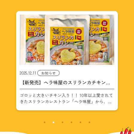
2025.12.2
2024
お知らせ
カ
ヘラ味屋のレトルトカレーがついにAmazon
ヘ
に登場！
開
れて
ヘラ味屋のレトルトカレーがついにAmazonに
ダイ
待
登場！ 10年以上福岡で愛されてきたスリランカ料
1
し
理店「ヘラ味屋」。その大人気チキンカレーが、
品
2個
ついにレトルトカレーとしてAmazonで購入できる
に
ようになりました。 お店その […]
時間