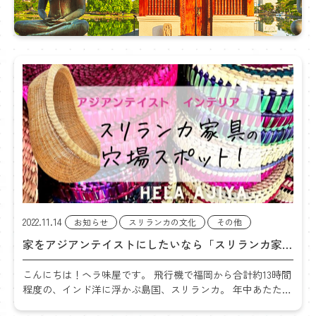
カ
に
つ
い
て
2022.11.14
お知らせ
スリランカの文化
その他
家をアジアンテイストにしたいなら「スリランカ家
具」 穴場スポットをご紹介！
こんにちは！ヘラ味屋です。 飛行機で福岡から合計約13時間
程度の、インド洋に浮かぶ島国、スリランカ。 年中あたたか
い気候で、南国ならではのインテリアがオシャレな国。 そん