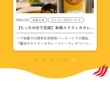
2025.12.18
2025
限定メニュー
お知らせ
レ
【福岡で食べられる】スリランカ屋台料理
【
コットゥ｜チーズ＆マトン〈期間限定〉
レ
品、
【期間限定】12/14〜12/26 スリランカ屋台料理
目
レ
ス
「コットゥ」登場！ ランチ＆ディナー、期間中は
れ
壱岐
毎日OK。 目次 メニュー（価格は税込） チーズコ
ら
発売
ットゥ（Cheese Kottu）｜1,400円 スパイスの香
ま
り×チー […]
が