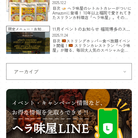
Amazonに登場！
2025.12.2
目次
ヘラ味屋のレトルトカレーがついに
Amazonに登場！ 10年以上福岡で愛されてき
たスリランカ料理店「ヘラ味屋」。その大
人気チキンカレーが、ついにレトルトカレ
ーとしてAmazonで購入できるようになりま
11月イベントのお知らせ 福岡博多のスリ
限定メニュー
お知ら
した。 お […]
せ
ランカ料理食べ放題
2025.11.24
目次
ストリングホッパー食べ放題イベン
ト開催！
スリランカレストラン「ヘラ味
屋」が贈る、毎回大人気のスペシャル企
画！ 2025年11月27日（木）に、期間限定のス
トリングホッパー食べ放題イベントを開催
します！
[…]