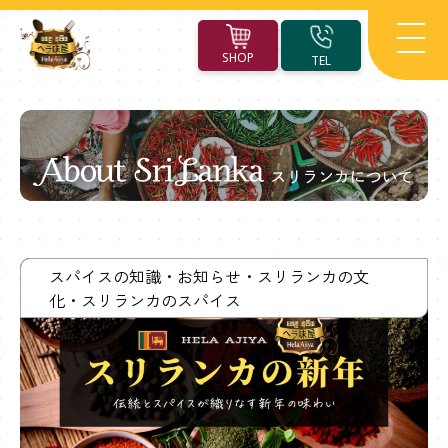
SHOP
TEL
About
Sri
スパイスの知識
お知らせ
スリランカの文
Lanka
化
スリランカのスパイス
ス
リ
ラ
ン