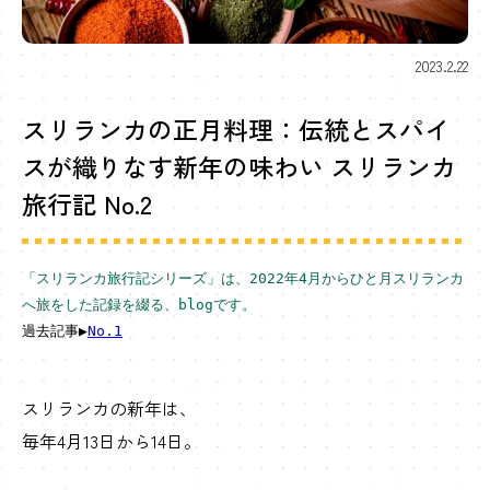
カ
に
2023.2.22
つ
スリランカの正月料理：伝統とスパイ
い
スが織りなす新年の味わい スリランカ
て
旅行記 No.2
「スリランカ
旅行記
シリーズ」は、2022年4月からひと月スリランカ
へ旅をした記録を綴る、blogです。
過去記事▶︎
No.1
スリランカの新年は、
毎年4月13日から14日。