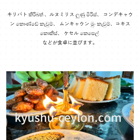
キリバト කිරිබත් 、ルヌミリス ලුණු මිරිස්、 コンデキャウ
ン කොණ්ඩේ කැවුම්、 ムンキャウン මුං කැවුම්、コキス
කොකිස්、 ケセル කෙසෙල්
などが食卓に並びます。