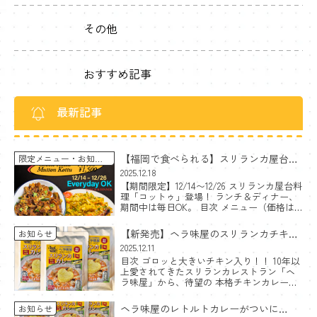
その他
おすすめ記事
最新記事
【福岡で食べられる】スリランカ屋台料
限定メニュー
お知ら
せ
理コットゥ｜チーズ＆マトン〈期間限
2025.12.18
【期間限定】12/14〜12/26 スリランカ屋台料
定〉
理「コットゥ」登場！ ランチ＆ディナー、
期間中は毎日OK。 目次 メニュー（価格は
税込） チーズコットゥ（Cheese Kottu）｜
1,400円 スパイスの香り×チー […]
【新発売】ヘラ味屋のスリランカチキン
お知らせ
カレー
2025.12.11
目次 ゴロッと大きいチキン入り！！ 10年以
レトルトセットをAmazonで出品開始！
上愛されてきたスリランカレストラン「ヘ
ラ味屋」から、待望の 本格チキンカレー・
レトルト が登場しました。
魅力ポイン
ト ゴロッと大きいチキンが2個入り レスト
ヘラ味屋のレトルトカレーがついに
お知らせ
ランの味そのま […]